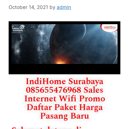
October 14, 2021
by
admin
IndiHome Surabaya
085655476968 Sales
Internet Wifi Promo
Daftar Paket Harga
Pasang Baru