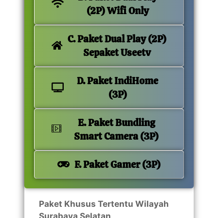
(2P) Wifi Only
C. Paket Dual Play (2P)
Sepaket Useetv
D. Paket IndiHome
(3P)
E. Paket Bundling
Smart Camera (3P)
F. Paket Gamer (3P)
Paket Khusus Tertentu Wilayah
Surabaya Selatan