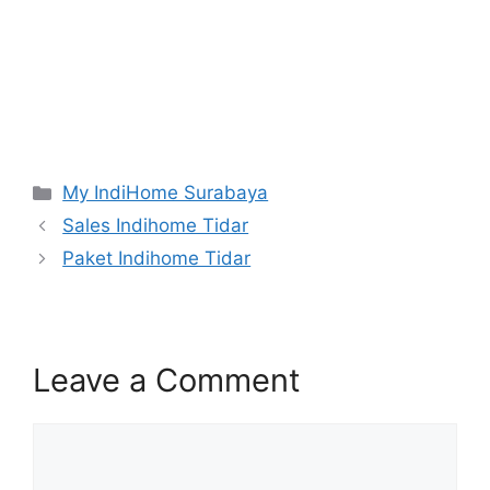
indihome Pacuan Kuda Pasang indihome Pacuan Kuda
Daftar Indihome Pacuan Kuda Agen Indihome Pacuan
Kuda Registrasi indihome Pacuan Kuda Marketing
indihome Pacuan Kuda Indihome Tidar Sales Indihome
Tidar Harga Indihome Tidar Paket Indihome Tidar
Promo indihome Tidar Pasang indihome Tidar Daftar
Indihome Tidar Agen Indihome Tidar Registrasi
indihome Tidar Marketing indihome Tidar
My IndiHome Surabaya
Sales Indihome Tidar
Paket Indihome Tidar
Leave a Comment