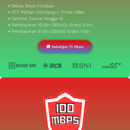
Bebas Biaya Instalasi
OTT Pilihan Catchplay+, Prime Video
Optimal Device Hingga 10
Pembayaran 12 bln (250x12) Gratis 5 bln
Pembayaran 6 bln (250x6) Gratis 1 bln
Sekaligus 75 Mbps