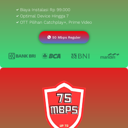
Biaya Instalasi Rp 99.000
Optimal Device Hingga 7
OTT Pilihan Catchplay+, Prime Video
50 Mbps Reguler