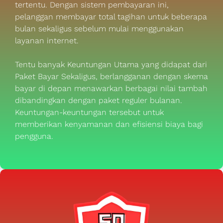
tertentu. Dengan sistem pembayaran ini,
pelanggan membayar total tagihan untuk beberapa
bulan sekaligus sebelum mulai menggunakan
layanan internet.
Tentu banyak Keuntungan Utama yang didapat dari
Paket Bayar Sekaligus, berlangganan dengan skema
bayar di depan menawarkan berbagai nilai tambah
dibandingkan dengan paket reguler bulanan.
Keuntungan-keuntungan tersebut untuk
memberikan kenyamanan dan efisiensi biaya bagi
pengguna.