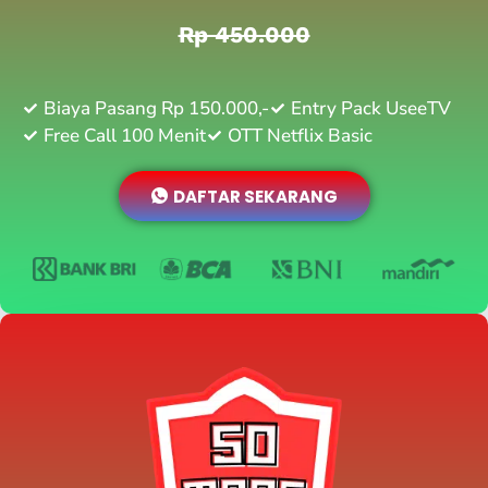
Rp 450.000
Biaya Pasang Rp 150.000,-
Entry Pack UseeTV
Free Call 100 Menit
OTT Netflix Basic
DAFTAR SEKARANG