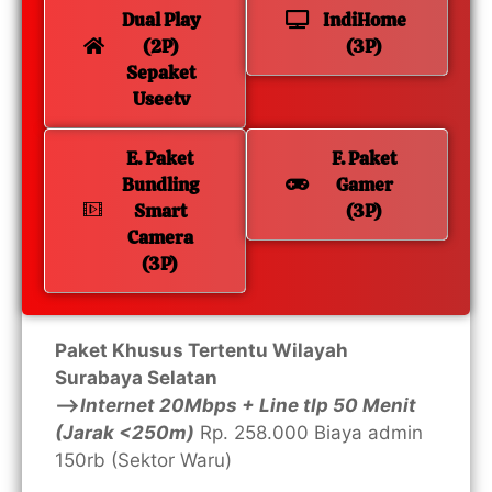
Dual Play
IndiHome
(2P)
(3P)
Sepaket
Useetv
E. Paket
F. Paket
Bundling
Gamer
Smart
(3P)
Camera
(3P)
Paket Khusus Tertentu Wilayah
Surabaya Selatan
—>
Internet 20Mbps + Line tlp 50 Menit
(Jarak <250m)
Rp. 258.000 Biaya admin
150rb (Sektor Waru)