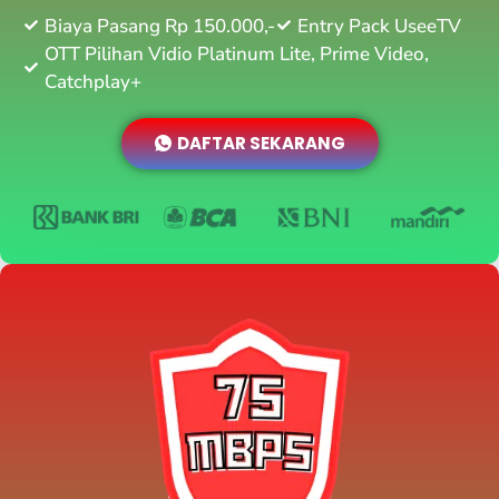
Biaya Pasang Rp 150.000,-
Entry Pack UseeTV
OTT Pilihan Vidio Platinum Lite, Prime Video,
Catchplay+
DAFTAR SEKARANG