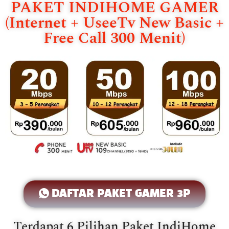
PAKET INDIHOME GAMER
(Internet + UseeTv New Basic +
Free Call 300 Menit)
DAFTAR PAKET GAMER 3P
Terdapat 6 Pilihan Paket IndiHome