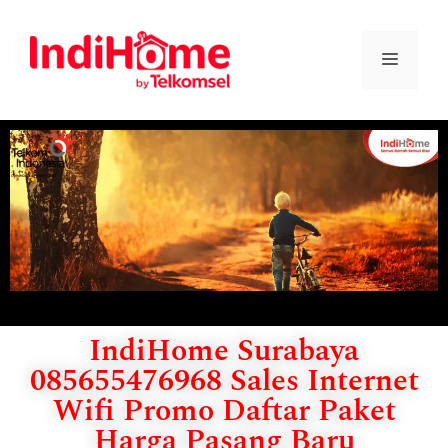
IndiHome Surabaya
085655476968 Sales Internet
Wifi Promo Daftar Paket
Harga Pasang Baru