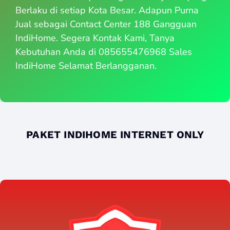
Berlaku di setiap Kota Besar. Adapun Purna
Jual sebagai Contact Center 188 Gangguan
IndiHome. Segera Kontak Kami, Tanya
Kebutuhan Anda di 085655476968 Sales
IndiHome Selamat Berlangganan.
PAKET INDIHOME INTERNET ONLY