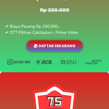
Rp 260.000
Biaya Pasang Rp 150.000,-
OTT Pilihan Catchplay+, Prime Video
DAFTAR SEKARANG