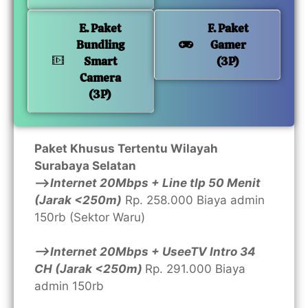
E. Paket
F. Paket
Bundling
Gamer
Smart
(3P)
Camera
(3P)
Paket Khusus Tertentu Wilayah
Surabaya Selatan
—>
Internet 20Mbps + Line tlp 50 Menit
(Jarak <250m)
Rp. 258.000 Biaya admin
150rb (Sektor Waru)
—>Internet 20Mbps + UseeTV Intro 34
CH (Jarak <250m)
Rp. 291.000 Biaya
admin 150rb