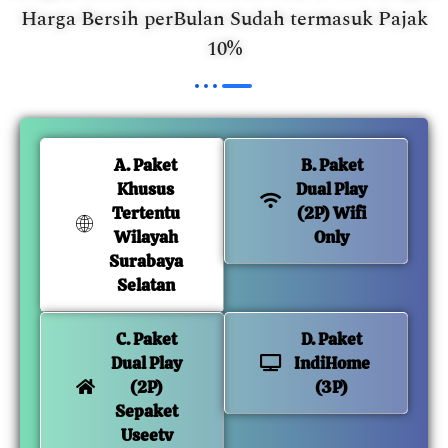
Harga Bersih perBulan Sudah termasuk Pajak
10%
A. Paket
B. Paket
Khusus
Dual Play
Tertentu
(2P) Wifi
Wilayah
Only
Surabaya
Selatan
C. Paket
D. Paket
Dual Play
IndiHome
(2P)
(3P)
Sepaket
Useetv