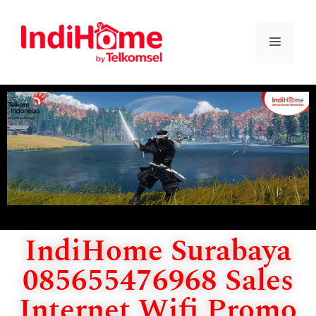
IndiHome Surabaya
085655476968 Sales
Internet Wifi Promo