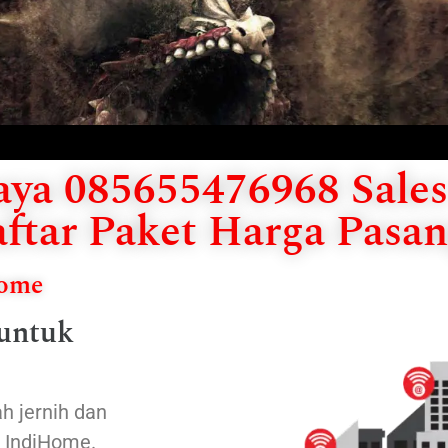
ya 085655476968 Sales 
ftar Paket Harga Pasan
Home
 untuk
h jernih dan
n IndiHome.