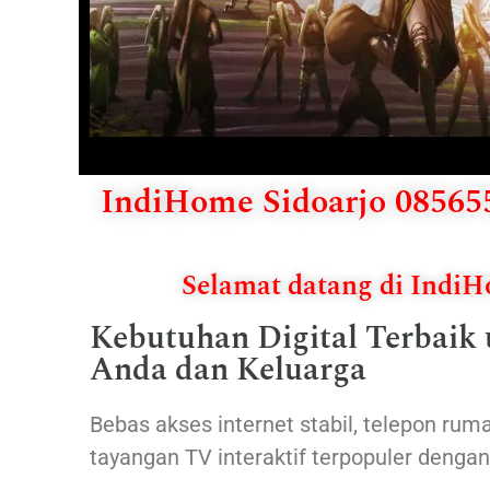
IndiHome Sidoarjo 085655
Selamat datang di Indi
Kebutuhan Digital Terbaik
Anda dan Keluarga
Bebas akses internet stabil, telepon ruma
tayangan TV interaktif terpopuler denga