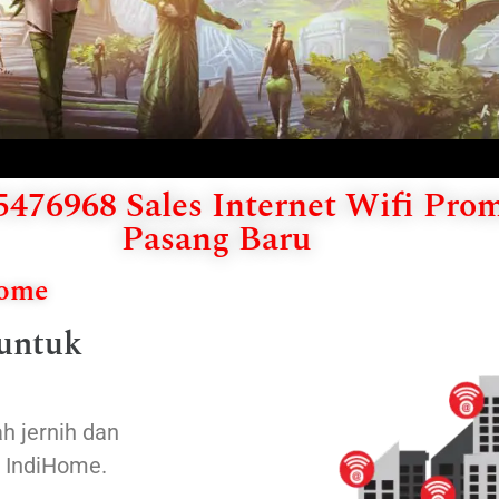
476968 Sales Internet Wifi Pro
Pasang Baru
Home
 untuk
h jernih dan
n IndiHome.