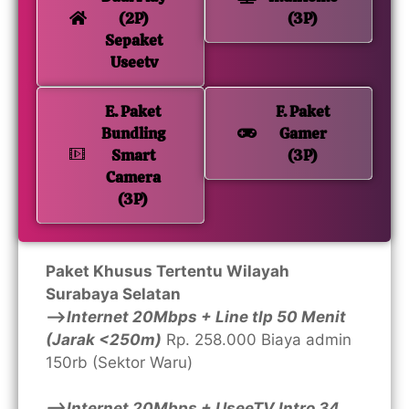
(2P)
(3P)
Sepaket
Useetv
E. Paket
F. Paket
Bundling
Gamer
Smart
(3P)
Camera
(3P)
Paket Khusus Tertentu Wilayah
Surabaya Selatan
—>
Internet 20Mbps + Line tlp 50 Menit
(Jarak <250m)
Rp. 258.000 Biaya admin
150rb (Sektor Waru)
—>Internet 20Mbps + UseeTV Intro 34