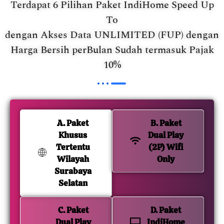
Terdapat 6 Pilihan Paket IndiHome Speed Up
To
dengan Akses Data UNLIMITED (FUP) dengan
Harga Bersih perBulan Sudah termasuk Pajak
10%
A. Paket
B. Paket
Khusus
Dual Play
Tertentu
(2P) Wifi
Wilayah
Only
Surabaya
Selatan
C. Paket
D. Paket
Dual Play
IndiHome