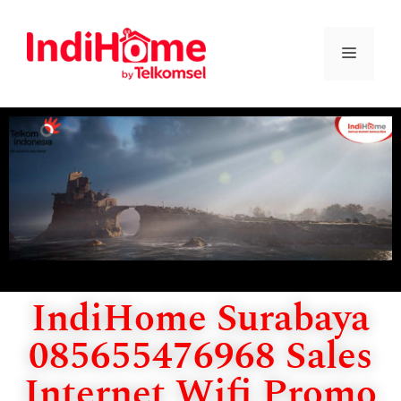
IndiHome Surabaya
085655476968 Sales
Internet Wifi Promo