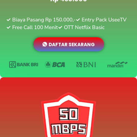
Biaya Pasang Rp 150.000,-
Entry Pack UseeTV
Free Call 100 Menit
OTT Netflix Basic
DAFTAR SEKARANG