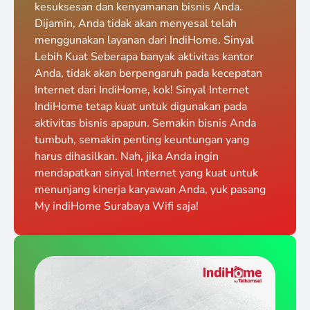
kesuksesan dan kenyamanan bisnis Anda.
Dijamin, Anda tidak akan menyesal telah
menggunakan layanan dari IndiHome. Sinyal
Lebih Kuat Seberapa banyak aktivitas kantor
Anda, tidak akan berpengaruh pada kecepatan
Internet dari IndiHome, kok! Sinyal Internet
IndiHome tetap kuat untuk digunakan pada
aktivitas bisnis apapun. Semakin bisnis Anda
tumbuh, semakin penting keuntungan yang
harus dihasilkan. Nah, jika Anda ingin
mendapatkan sinyal Internet yang kuat untuk
menunjang kinerja karyawan Anda, yuk pasang
My indiHome Surabaya Wifi saja!