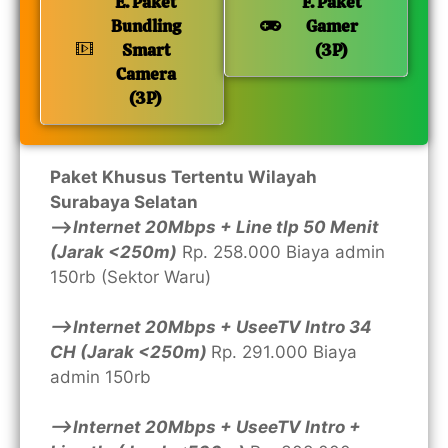
E. Paket
F. Paket
Bundling
Gamer
Smart
(3P)
Camera
(3P)
Paket Khusus Tertentu Wilayah
Surabaya Selatan
—>
Internet 20Mbps + Line tlp 50 Menit
(Jarak <250m)
Rp. 258.000 Biaya admin
150rb (Sektor Waru)
—>Internet 20Mbps + UseeTV Intro 34
CH (Jarak <250m)
Rp. 291.000 Biaya
admin 150rb
—>Internet 20Mbps + UseeTV Intro +