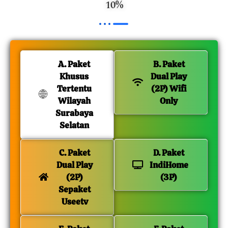
10%
A. Paket
B. Paket
Khusus
Dual Play
Tertentu
(2P) Wifi
Wilayah
Only
Surabaya
Selatan
C. Paket
D. Paket
Dual Play
IndiHome
(2P)
(3P)
Sepaket
Useetv