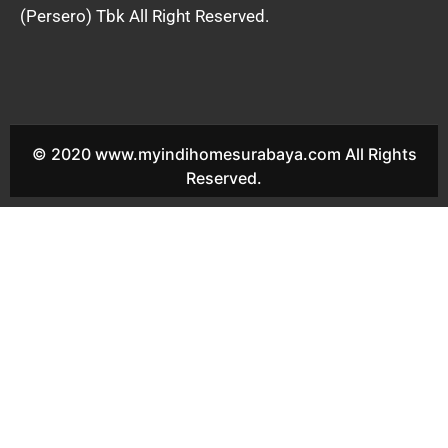
(Persero) Tbk All Right Reserved.
© 2020 www.myindihomesurabaya.com All Rights
Reserved.
Indihome Waru Sales Indihome Waru Harga Indihome Waru
Paket Indihome Waru Promo indihome Waru Pasang indihome
Waru Daftar Indihome Waru Agen Indihome Waru Registrasi
indihome Waru Marketing indihome Waru Indihome Berbek
Sales Indihome Berbek Harga Indihome Berbek Paket Indihome
Berbek Promo indihome Berbek Pasang indihome Berbek Daftar
Indihome Berbek Agen Indihome Berbek Registrasi indihome
Berbek Marketing indihome Berbek Indihome Bungurasih Sales
Indihome Bungurasih Harga Indihome Bungurasih Paket
Indihome Bungurasih Promo indihome Bungurasih Pasang
indihome Bungurasih Daftar Indihome Bungurasih Agen
Indihome Bungurasih Registrasi indihome Bungurasih
Marketing indihome Bungurasih Indihome Janti Sales Indihome
Janti Harga Indihome Janti Paket Indihome Janti Promo