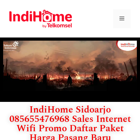
IndiHome Sidoarjo
085655476968 Sales Internet
Wifi Promo Daftar Paket
Harga Pasang Baru