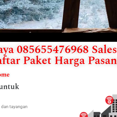
ya 085655476968 Sales 
ftar Paket Harga Pasan
Home
 untuk
h dan tayangan