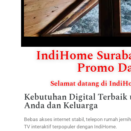
IndiHome Suraba
Promo Da
Selamat datang di Indi
Kebutuhan Digital Terbaik
Anda dan Keluarga
Bebas akses internet stabil, telepon rumah jerni
TV interaktif terpopuler dengan IndiHome.