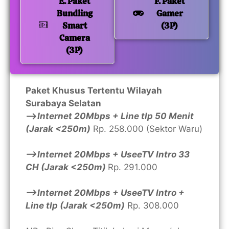
E. Paket
F. Paket
Bundling
Gamer
Smart
(3P)
Camera
(3P)
Paket Khusus Tertentu Wilayah
Surabaya Selatan
—>
Internet 20Mbps + Line tlp 50 Menit
(Jarak <250m)
Rp. 258.000 (Sektor Waru)
—>Internet 20Mbps + UseeTV Intro 33
CH (Jarak <250m)
Rp. 291.000
—>Internet 20Mbps + UseeTV Intro +
Line tlp (Jarak <250m)
Rp. 308.000