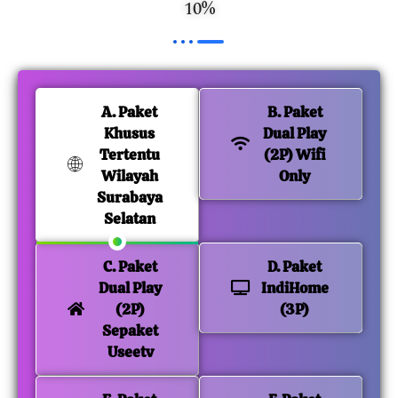
10%
A. Paket
B. Paket
Khusus
Dual Play
Tertentu
(2P) Wifi
Wilayah
Only
Surabaya
Selatan
C. Paket
D. Paket
Dual Play
IndiHome
(2P)
(3P)
Sepaket
Useetv