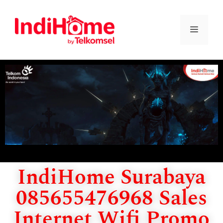
IndiHome Surabaya
085655476968 Sales
Internet Wifi Promo