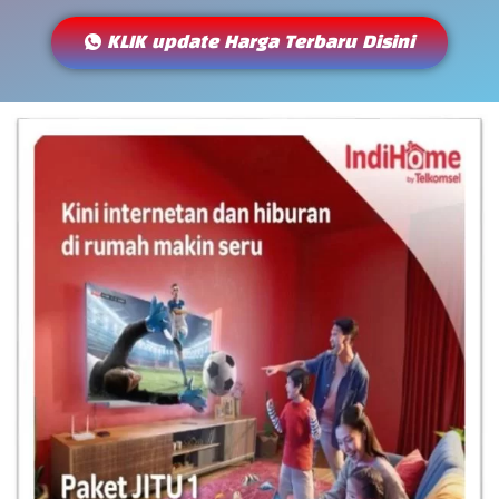
KLIK update Harga Terbaru Disini