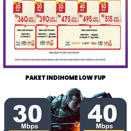
PAKET INDIHOME LOW FUP