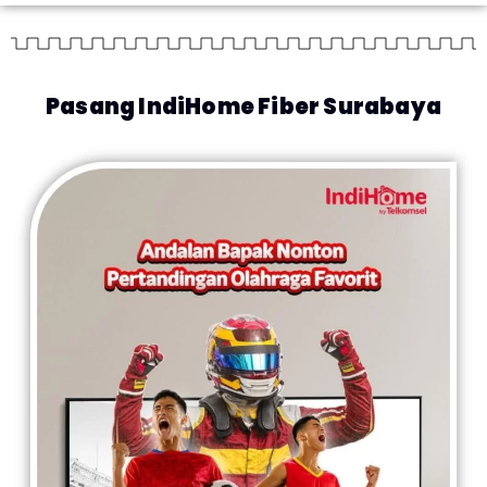
Pasang IndiHome Fiber Surabaya