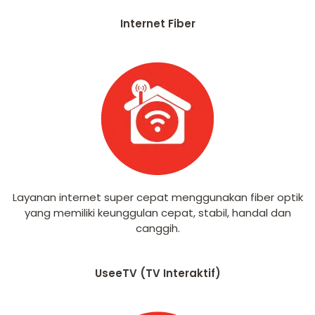
Internet Fiber
Layanan internet super cepat menggunakan fiber optik
yang memiliki keunggulan cepat, stabil, handal dan
canggih.
UseeTV (TV Interaktif)