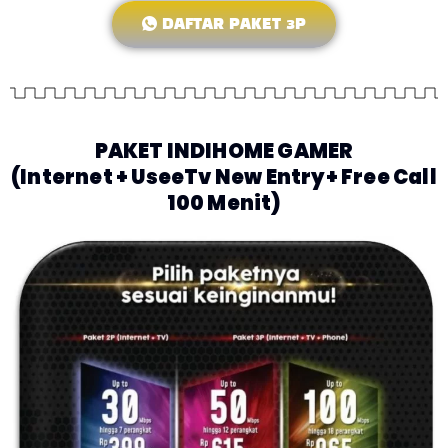
DAFTAR PAKET 3P
PAKET INDIHOME GAMER
(Internet + UseeTv New Entry+ Free Call
100 Menit)