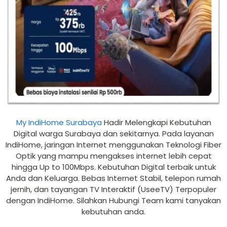
My IndiHome Surabaya
Hadir Melengkapi Kebutuhan
Digital warga Surabaya dan sekitarnya. Pada layanan
IndiHome, jaringan Internet menggunakan Teknologi Fiber
Optik yang mampu mengakses internet lebih cepat
hingga Up to 100Mbps. Kebutuhan Digital terbaik untuk
Anda dan Keluarga. Bebas Internet Stabil, telepon rumah
jernih, dan tayangan TV Interaktif (UseeTV) Terpopuler
dengan IndiHome. Silahkan Hubungi Team kami tanyakan
kebutuhan anda.