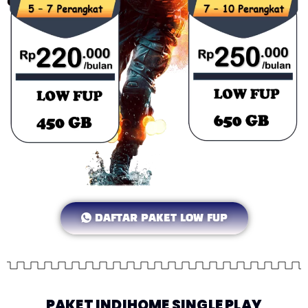
DAFTAR PAKET LOW FUP
PAKET INDIHOME SINGLE PLAY