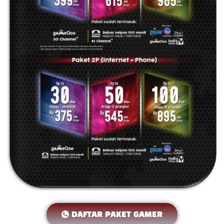
DAFTAR PAKET GAMER