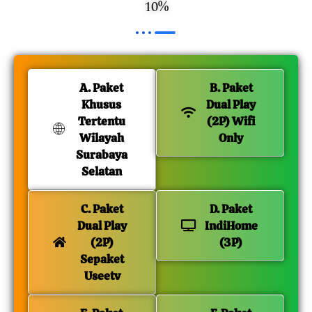
10%
A. Paket
B. Paket
Khusus
Dual Play
Tertentu
(2P) Wifi
Wilayah
Only
Surabaya
Selatan
C. Paket
D. Paket
Dual Play
IndiHome
(2P)
(3P)
Sepaket
Useetv