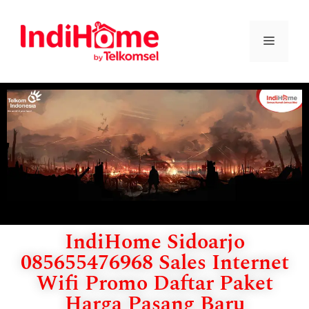
IndiHome Sidoarjo
085655476968 Sales Internet
Wifi Promo Daftar Paket
Harga Pasang Baru