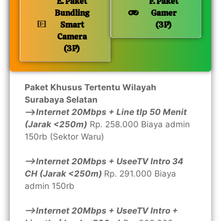
E. Paket
F. Paket
Bundling
Gamer
Smart
(3P)
Camera
(3P)
Paket Khusus Tertentu Wilayah
Surabaya Selatan
—>
Internet 20Mbps + Line tlp 50 Menit
(Jarak <250m)
Rp. 258.000 Biaya admin
150rb (Sektor Waru)
—>Internet 20Mbps + UseeTV Intro 34
CH (Jarak <250m)
Rp. 291.000 Biaya
admin 150rb
—>Internet 20Mbps + UseeTV Intro +