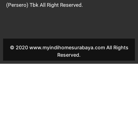
(Persero) Tbk All Right Reserved.
© 2020 www.myindihomesurabaya.com All Rights
Reserved.
Indihome Waru Sales Indihome Waru Harga Indihome Waru
Paket Indihome Waru Promo indihome Waru Pasang indihome
Waru Daftar Indihome Waru Agen Indihome Waru Registrasi
indihome Waru Marketing indihome Waru Indihome Berbek
Sales Indihome Berbek Harga Indihome Berbek Paket Indihome
Berbek Promo indihome Berbek Pasang indihome Berbek Daftar
Indihome Berbek Agen Indihome Berbek Registrasi indihome
Berbek Marketing indihome Berbek Indihome Bungurasih Sales
Indihome Bungurasih Harga Indihome Bungurasih Paket
Indihome Bungurasih Promo indihome Bungurasih Pasang
indihome Bungurasih Daftar Indihome Bungurasih Agen
Indihome Bungurasih Registrasi indihome Bungurasih
Marketing indihome Bungurasih Indihome Janti Sales Indihome
Janti Harga Indihome Janti Paket Indihome Janti Promo