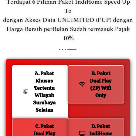
Terdapat 6 Pilihan Paket IndiHome Speed Up
To
dengan Akses Data UNLIMITED (FUP) dengan
Harga Bersih perBulan Sudah termasuk Pajak
10%
A. Paket
B. Paket
Khusus
Dual Play
Tertentu
(2P) Wifi
Wilayah
Only
Surabaya
Selatan
C. Paket
D. Paket
Dual Play
IndiHome