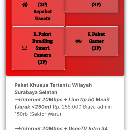
(2P)
(3P)
Sepaket
Useetv
E. Paket
F. Paket
Bundling
Gamer
Smart
(3P)
Camera
(3P)
Paket Khusus Tertentu Wilayah
Surabaya Selatan
—>
Internet 20Mbps + Line tlp 50 Menit
(Jarak <250m)
Rp. 258.000 Biaya admin
150rb (Sektor Waru)
—>Internet 20Mbps + UseeTV Intro 34