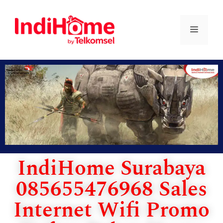
IndiHome Surabaya
085655476968 Sales
Internet Wifi Promo