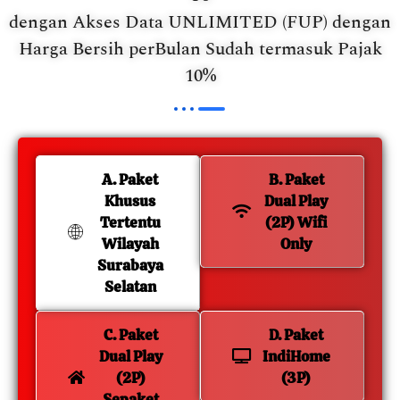
dengan Akses Data UNLIMITED (FUP) dengan
Harga Bersih perBulan Sudah termasuk Pajak
10%
A. Paket
B. Paket
Khusus
Dual Play
Tertentu
(2P) Wifi
Wilayah
Only
Surabaya
Selatan
C. Paket
D. Paket
Dual Play
IndiHome
(2P)
(3P)
Sepaket