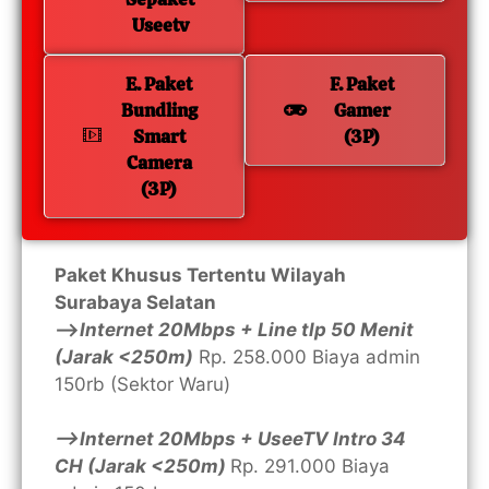
Useetv
E. Paket
F. Paket
Bundling
Gamer
Smart
(3P)
Camera
(3P)
Paket Khusus Tertentu Wilayah
Surabaya Selatan
—>
Internet 20Mbps + Line tlp 50 Menit
(Jarak <250m)
Rp. 258.000 Biaya admin
150rb (Sektor Waru)
—>Internet 20Mbps + UseeTV Intro 34
CH (Jarak <250m)
Rp. 291.000 Biaya