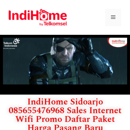
IndiHome Sidoarjo
085655476968 Sales Internet
Wifi Promo Daftar Paket
Harga Pasang Baru