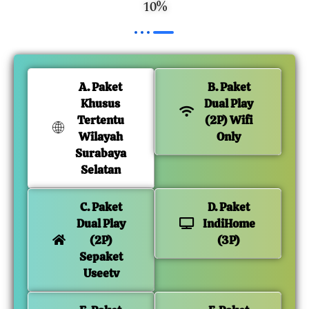
10%
A. Paket
B. Paket
Khusus
Dual Play
Tertentu
(2P) Wifi
Wilayah
Only
Surabaya
Selatan
C. Paket
D. Paket
Dual Play
IndiHome
(2P)
(3P)
Sepaket
Useetv