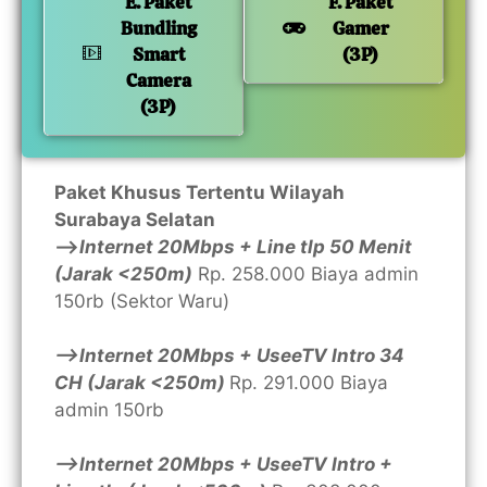
E. Paket
F. Paket
Bundling
Gamer
Smart
(3P)
Camera
(3P)
Paket Khusus Tertentu Wilayah
Surabaya Selatan
—>
Internet 20Mbps + Line tlp 50 Menit
(Jarak <250m)
Rp. 258.000 Biaya admin
150rb (Sektor Waru)
—>Internet 20Mbps + UseeTV Intro 34
CH (Jarak <250m)
Rp. 291.000 Biaya
admin 150rb
—>Internet 20Mbps + UseeTV Intro +