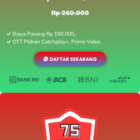
Rp 260.000
Biaya Pasang Rp 150.000,-
OTT Pilihan Catchplay+, Prime Video
DAFTAR SEKARANG