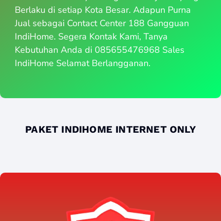
Berlaku di setiap Kota Besar. Adapun Purna
Jual sebagai Contact Center 188 Gangguan
IndiHome. Segera Kontak Kami, Tanya
Kebutuhan Anda di 085655476968 Sales
IndiHome Selamat Berlangganan.
PAKET INDIHOME INTERNET ONLY