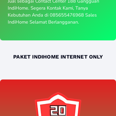
Jual sebagai Contact Center 188 Gangguan
IndiHome. Segera Kontak Kami, Tanya
Kebutuhan Anda di 085655476968 Sales
IndiHome Selamat Berlangganan.
PAKET INDIHOME INTERNET ONLY