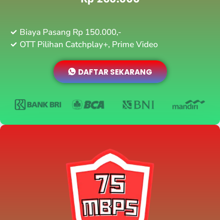
Biaya Pasang Rp 150.000,-
OTT Pilihan Catchplay+, Prime Video
DAFTAR SEKARANG