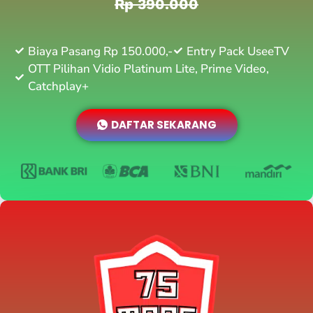
Rp 390.000
Biaya Pasang Rp 150.000,-
Entry Pack UseeTV
OTT Pilihan Vidio Platinum Lite, Prime Video,
Catchplay+
DAFTAR SEKARANG