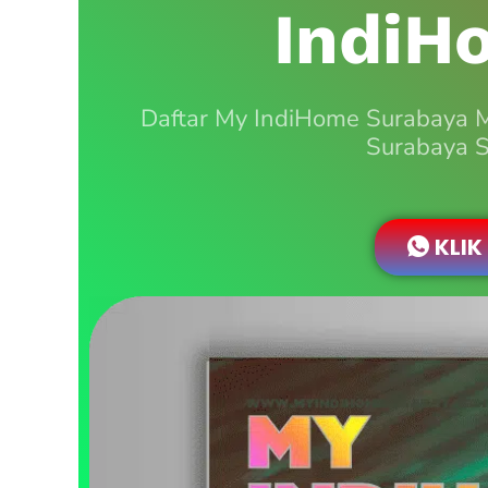
IndiH
Daftar My IndiHome Surabaya 
Surabaya S
KLIK