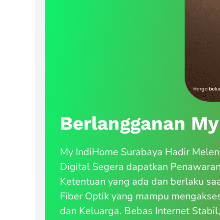
Berlangganan My
My IndiHome Surabaya Hadir Meleng
Digital Segera dapatkan Penawara
Ketentuan yang ada dan berlaku saa
Fiber Optik yang mampu mengakses 
dan Keluarga. Bebas Internet Stabil