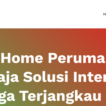
H
iHome Perum
ja Solusi Inte
ga Terjangkau