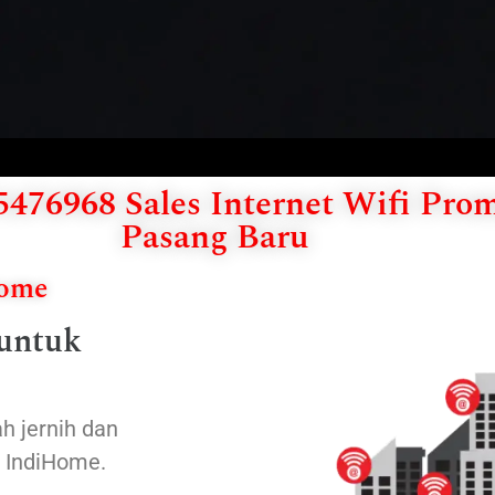
476968 Sales Internet Wifi Pro
Pasang Baru
Home
 untuk
h jernih dan
n IndiHome.