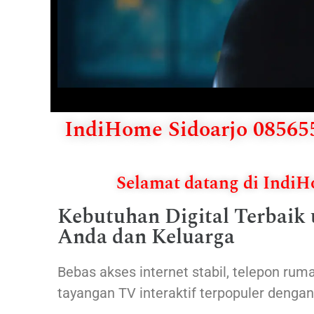
IndiHome Sidoarjo 085655
Selamat datang di Indi
Kebutuhan Digital Terbaik
Anda dan Keluarga
Bebas akses internet stabil, telepon ruma
tayangan TV interaktif terpopuler denga