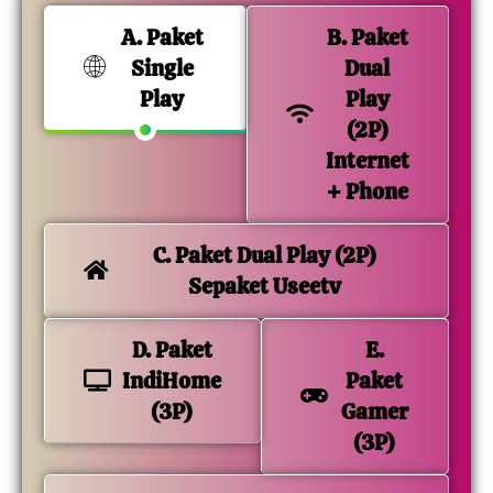
A. Paket
B. Paket
Single
Dual
Play
Play
(2P)
Internet
+ Phone
C. Paket Dual Play (2P)
Sepaket Useetv
D. Paket
E.
IndiHome
Paket
(3P)
Gamer
(3P)