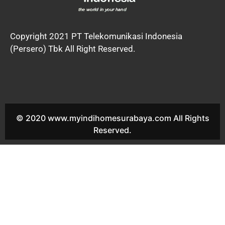
Copyright 2021 PT Telekomunikasi Indonesia
(Persero) Tbk All Right Reserved.
© 2020 www.myindihomesurabaya.com All Rights
Reserved.
Indihome Manukan Rukun Sales Indihome Manukan Rukun
Harga Indihome Manukan Rukun Paket Indihome Manukan
Rukun Promo indihome Manukan Rukun Pasang indihome
Manukan Rukun Daftar Indihome Manukan Rukun Agen
Indihome Manukan Rukun Registrasi indihome Manukan Rukun
Marketing indihome Manukan Rukun Indihome Manukan Subur
Sales Indihome Manukan Subur Harga Indihome Manukan Subur
Paket Indihome Manukan Subur Promo indihome Manukan
Subur Pasang indihome Manukan Subur Daftar Indihome