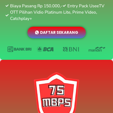
Biaya Pasang Rp 150.000,-
Entry Pack UseeTV
OTT Pilihan Vidio Platinum Lite, Prime Video,
Catchplay+
DAFTAR SEKARANG