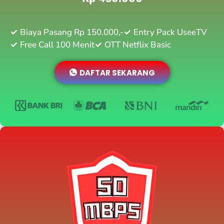
Biaya Pasang Rp 150.000,-
Entry Pack UseeTV
Free Call 100 Menit
OTT Netflix Basic
DAFTAR SEKARANG