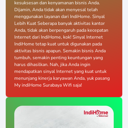
kesuksesan dan kenyamanan bisnis Anda.
Dijamin, Anda tidak akan menyesal telah
menggunakan layanan dari IndiHome. Sinyal
Lebih Kuat Seberapa banyak aktivitas kantor
Anda, tidak akan berpengaruh pada kecepatan
Internet dari IndiHome, kok! Sinyal Internet
IndiHome tetap kuat untuk digunakan pada
aktivitas bisnis apapun. Semakin bisnis Anda
tumbuh, semakin penting keuntungan yang
harus dihasilkan. Nah, jika Anda ingin
mendapatkan sinyal Internet yang kuat untuk
menunjang kinerja karyawan Anda, yuk pasang
My indiHome Surabaya Wifi saja!