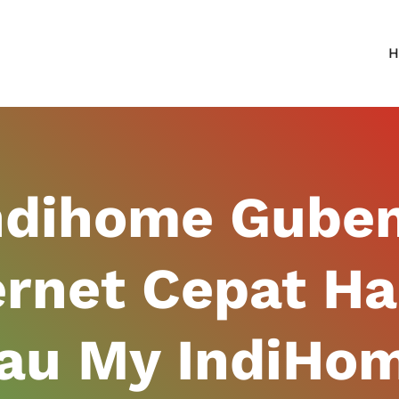
H
ndihome Gube
ernet Cepat H
kau My IndiHo