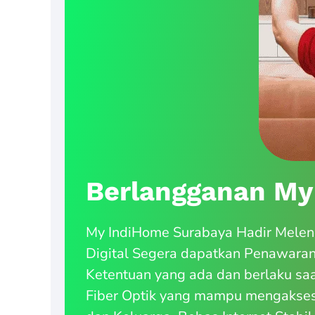
Berlangganan My
My IndiHome Surabaya Hadir Meleng
Digital Segera dapatkan Penawara
Ketentuan yang ada dan berlaku saa
Fiber Optik yang mampu mengakses 