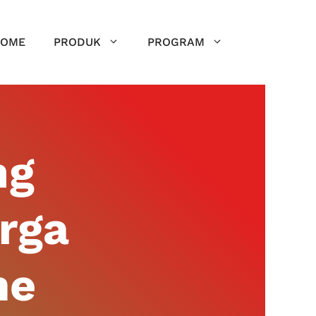
OME
PRODUK
PROGRAM
ng
arga
me