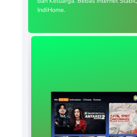
dan Keluarga. Bebas Internet Stabil
IndiHome.