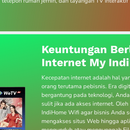
, telepon rumah jernih, dan tayangan TV Interakt
Keuntungan Ber
Internet My In
Kecepatan internet adalah hal ya
orang terutama pebisnis. Era digi
bergantung pada teknologi, Anda
sulit jika ada akses internet. Ole
IndiHome Wifi agar bisnis Anda s
mengakses situs Web hingga apl
mengunduh atau mengunggah File