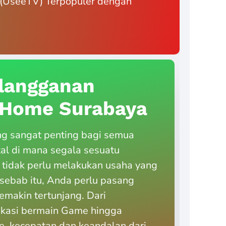
if (UseeTV) Terpopuler dengan
langganan
diHome Surabaya
ng sangat penting bagi semua
tal di mana segala sesuatu
 tidak perlu melakukan usaha yang
h sebab itu, Anda perlu pasang
emakin tertunjang. Dari
ikasi bermain Game hingga
, kecepatan dan keandalan dari