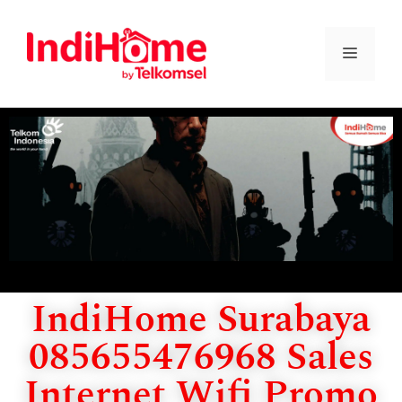
IndiHome Surabaya
085655476968 Sales
Internet Wifi Promo