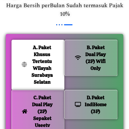
Harga Bersih perBulan Sudah termasuk Pajak
10%
A. Paket
B. Paket
Khusus
Dual Play
Tertentu
(2P) Wifi
Wilayah
Only
Surabaya
Selatan
C. Paket
D. Paket
Dual Play
IndiHome
(2P)
(3P)
Sepaket
Useetv