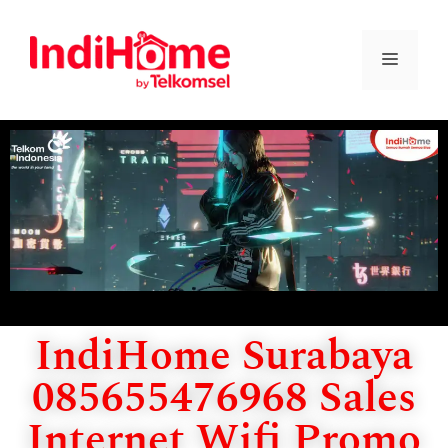
IndiHome Surabaya
085655476968 Sales
Internet Wifi Promo