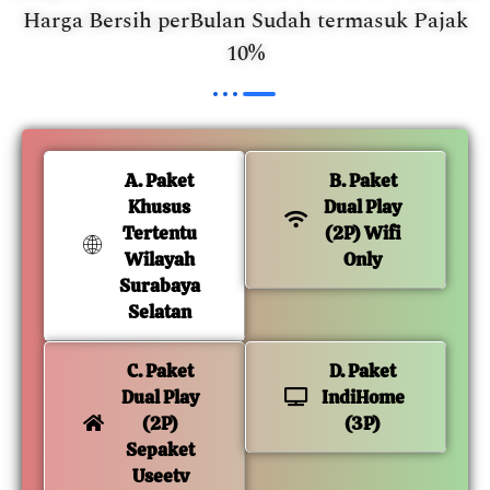
Harga Bersih perBulan Sudah termasuk Pajak
10%
A. Paket
B. Paket
Khusus
Dual Play
Tertentu
(2P) Wifi
Wilayah
Only
Surabaya
Selatan
C. Paket
D. Paket
Dual Play
IndiHome
(2P)
(3P)
Sepaket
Useetv