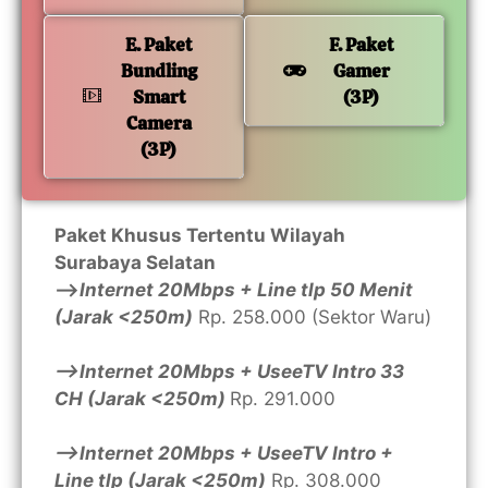
E. Paket
F. Paket
Bundling
Gamer
Smart
(3P)
Camera
(3P)
Paket Khusus Tertentu Wilayah
Surabaya Selatan
—>
Internet 20Mbps + Line tlp 50 Menit
(Jarak <250m)
Rp. 258.000 (Sektor Waru)
—>Internet 20Mbps + UseeTV Intro 33
CH (Jarak <250m)
Rp. 291.000
—>Internet 20Mbps + UseeTV Intro +
Line tlp (Jarak <250m)
Rp. 308.000