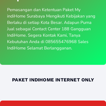
Pemasangan dan Ketentuan Paket My
indiHome Surabaya Mengikuti Kebijakan yang
Berlaku di setiap Kota Besar. Adapun Purna
Jual sebagai Contact Center 188 Gangguan
IndiHome. Segera Kontak Kami, Tanya
Kebutuhan Anda di 085655476968 Sales
IndiHome Selamat Berlangganan.
PAKET INDIHOME INTERNET ONLY