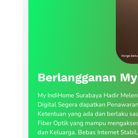
Berlangganan My
My IndiHome Surabaya Hadir Meleng
Digital Segera dapatkan Penawara
Ketentuan yang ada dan berlaku saa
Fiber Optik yang mampu mengakses 
dan Keluarga. Bebas Internet Stabil