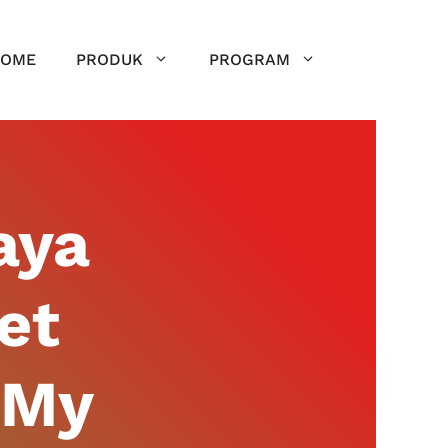
OME
PRODUK
PROGRAM
aya
et
 My