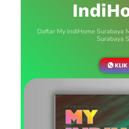
IndiH
Daftar My IndiHome Surabaya 
Surabaya S
KLIK