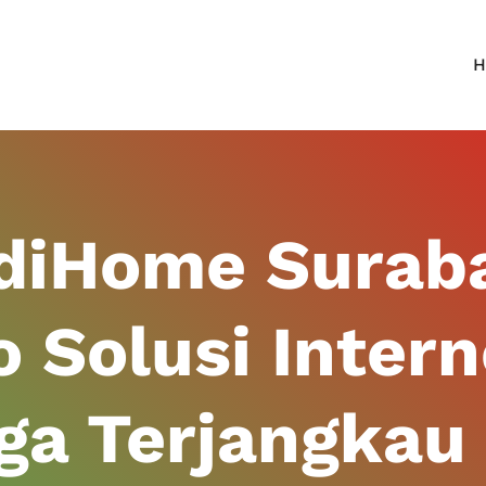
H
ndiHome Surab
 Solusi Intern
ga Terjangkau