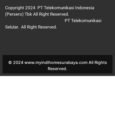
Copyright 2024
PT Telekomunikasi Indonesia
(Persero) Tbk All Right Reserved.
PT Telekomunikasi
Selular. All Right Reserved.
© 2024 www.myindihomesurabaya.com All Rights
Reserved.
Harga Paket Indihome Surabaya 2026 Harga Paket Indihome
Surabaya 2027 Harga Paket Indihome Surabaya 2028 Harga
Paket Indihome Surabaya 2029 Harga Paket Indihome Surabaya
2030 Harga Paket Indihome Surabaya Januari 2021 Harga
Paket Indihome Surabaya Febuari 2021 Harga Paket Indihome
Surabaya Maret 2021 Harga Paket Indihome Surabaya April
2021 Harga Paket Indihome Surabaya Mei 2021 Harga Paket
Indihome Surabaya Juni 2021 Harga Paket Indihome Surabaya