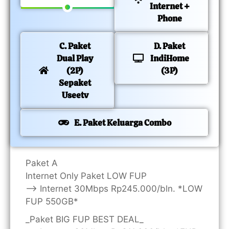
Internet +
Phone
C. Paket
D. Paket
Dual Play
IndiHome
(2P)
(3P)
Sepaket
Useetv
E. Paket Keluarga Combo
Paket A
Internet Only Paket LOW FUP
—> Internet 30Mbps Rp245.000/bln. *LOW
FUP 550GB*
_Paket BIG FUP BEST DEAL_