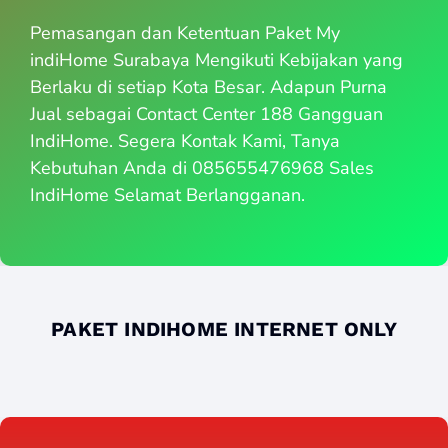
Pemasangan dan Ketentuan Paket My
indiHome Surabaya Mengikuti Kebijakan yang
Berlaku di setiap Kota Besar. Adapun Purna
Jual sebagai Contact Center 188 Gangguan
IndiHome. Segera Kontak Kami, Tanya
Kebutuhan Anda di 085655476968 Sales
IndiHome Selamat Berlangganan.
PAKET INDIHOME INTERNET ONLY