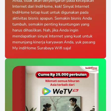
Anda, tidak akan berpengaruh pada kecepatan
Internet dari IndiHome, kok! Sinyal Internet
IndiHome tetap kuat untuk digunakan pada
aktivitas bisnis apapun. Semakin bisnis Anda
tumbuh, semakin penting keuntungan yang
harus dihasilkan. Nah, jika Anda ingin
mendapatkan sinyal Internet yang kuat untuk
menunjang kinerja karyawan Anda, yuk pasang
My indiHome Surabaya Wifi saja!