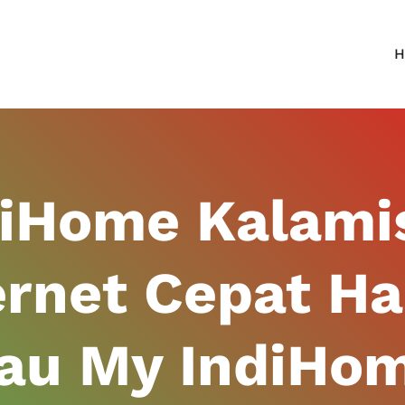
H
diHome Kalami
ernet Cepat H
kau My IndiHo