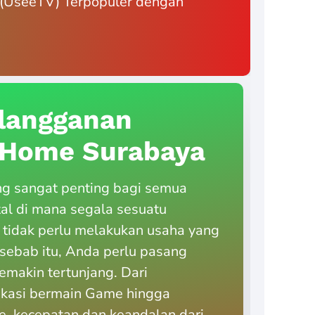
if (UseeTV) Terpopuler dengan
langganan
diHome Surabaya
ng sangat penting bagi semua
tal di mana segala sesuatu
 tidak perlu melakukan usaha yang
h sebab itu, Anda perlu pasang
emakin tertunjang. Dari
ikasi bermain Game hingga
, kecepatan dan keandalan dari