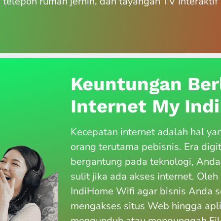
, telepon rumah jernih, dan tayangan TV Interakt
Keuntungan Ber
Internet My In
Kecepatan internet adalah hal ya
orang terutama pebisnis. Era digi
bergantung pada teknologi, Anda
sulit jika ada akses internet. Ole
IndiHome Wifi agar bisnis Anda s
mengakses situs Web hingga apl
mengunduh atau mengunggah File