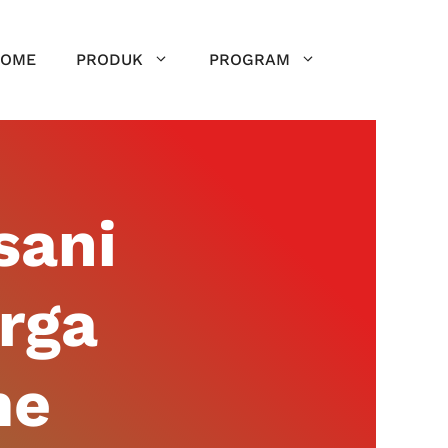
OME
PRODUK
PROGRAM
sani
arga
me