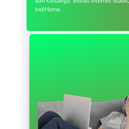
dan Keluarga. Bebas Internet Stabil
IndiHome.