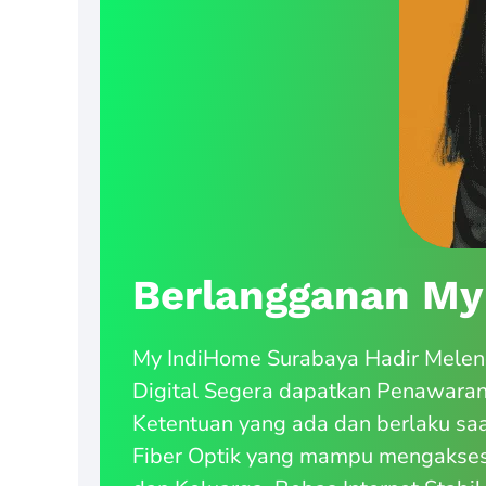
Berlangganan My
My IndiHome Surabaya Hadir Meleng
Digital Segera dapatkan Penawara
Ketentuan yang ada dan berlaku saa
Fiber Optik yang mampu mengakses 