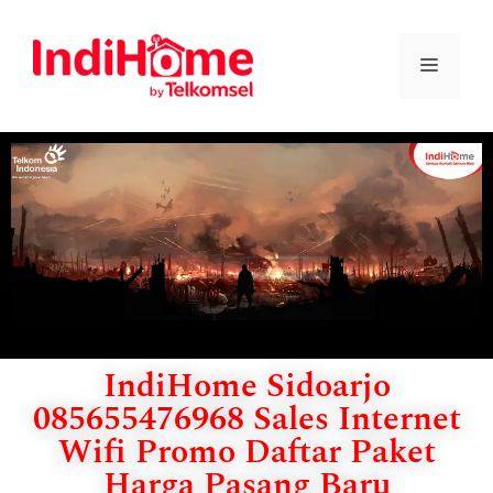
IndiHome Sidoarjo
085655476968 Sales Internet
Wifi Promo Daftar Paket
Harga Pasang Baru