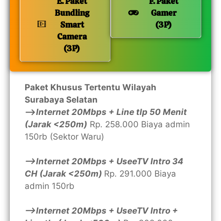
E. Paket
F. Paket
Bundling
Gamer
Smart
(3P)
Camera
(3P)
Paket Khusus Tertentu Wilayah
Surabaya Selatan
—>
Internet 20Mbps + Line tlp 50 Menit
(Jarak <250m)
Rp. 258.000 Biaya admin
150rb (Sektor Waru)
—>Internet 20Mbps + UseeTV Intro 34
CH (Jarak <250m)
Rp. 291.000 Biaya
admin 150rb
—>Internet 20Mbps + UseeTV Intro +