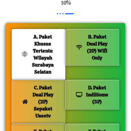
10%
A. Paket
B. Paket
Khusus
Dual Play
Tertentu
(2P) Wifi
Wilayah
Only
Surabaya
Selatan
C. Paket
D. Paket
Dual Play
IndiHome
(2P)
(3P)
Sepaket
Useetv