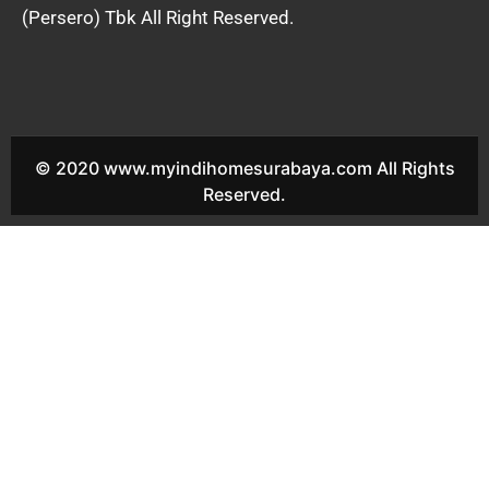
(Persero) Tbk All Right Reserved.
© 2020 www.myindihomesurabaya.com All Rights
Reserved.
Indihome Waru Sales Indihome Waru Harga Indihome Waru
Paket Indihome Waru Promo indihome Waru Pasang indihome
Waru Daftar Indihome Waru Agen Indihome Waru Registrasi
indihome Waru Marketing indihome Waru Indihome Berbek
Sales Indihome Berbek Harga Indihome Berbek Paket Indihome
Berbek Promo indihome Berbek Pasang indihome Berbek Daftar
Indihome Berbek Agen Indihome Berbek Registrasi indihome
Berbek Marketing indihome Berbek Indihome Bungurasih Sales
Indihome Bungurasih Harga Indihome Bungurasih Paket
Indihome Bungurasih Promo indihome Bungurasih Pasang
indihome Bungurasih Daftar Indihome Bungurasih Agen
Indihome Bungurasih Registrasi indihome Bungurasih
Marketing indihome Bungurasih Indihome Janti Sales Indihome
Janti Harga Indihome Janti Paket Indihome Janti Promo