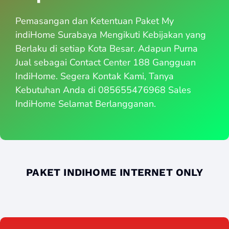
Pemasangan dan Ketentuan Paket My
indiHome Surabaya Mengikuti Kebijakan yang
Berlaku di setiap Kota Besar. Adapun Purna
Jual sebagai Contact Center 188 Gangguan
IndiHome. Segera Kontak Kami, Tanya
Kebutuhan Anda di 085655476968 Sales
IndiHome Selamat Berlangganan.
PAKET INDIHOME INTERNET ONLY