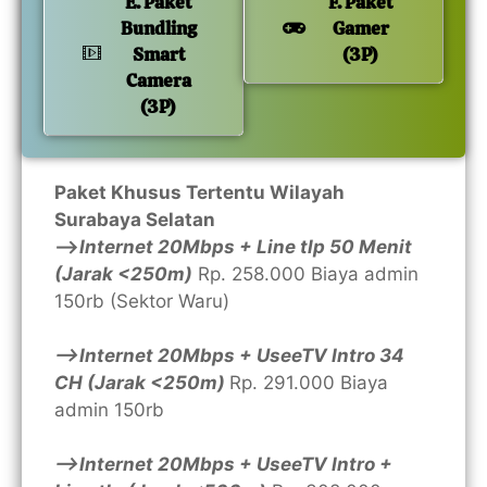
E. Paket
F. Paket
Bundling
Gamer
Smart
(3P)
Camera
(3P)
Paket Khusus Tertentu Wilayah
Surabaya Selatan
—>
Internet 20Mbps + Line tlp 50 Menit
(Jarak <250m)
Rp. 258.000 Biaya admin
150rb (Sektor Waru)
—>Internet 20Mbps + UseeTV Intro 34
CH (Jarak <250m)
Rp. 291.000 Biaya
admin 150rb
—>Internet 20Mbps + UseeTV Intro +