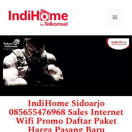
IndiHome Sidoarjo
085655476968 Sales Internet
Wifi Promo Daftar Paket
Harga Pasang Baru