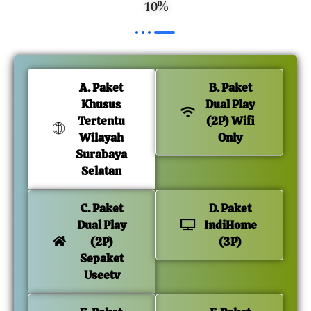
10%
A. Paket
B. Paket
Khusus
Dual Play
Tertentu
(2P) Wifi
Wilayah
Only
Surabaya
Selatan
C. Paket
D. Paket
Dual Play
IndiHome
(2P)
(3P)
Sepaket
Useetv