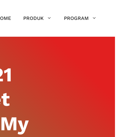
OME
PRODUK
PROGRAM
21
t
 My