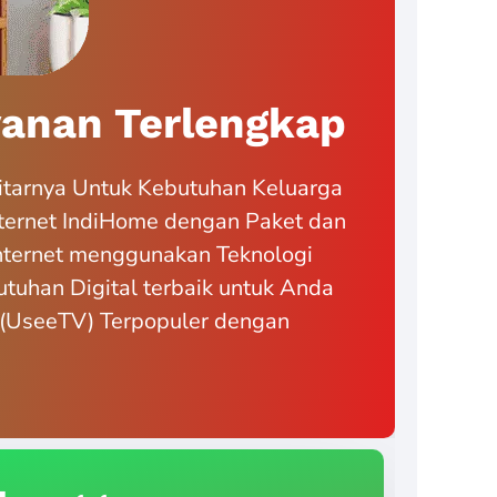
anan Terlengkap
itarnya Untuk Kebutuhan Keluarga
ternet IndiHome dengan Paket dan
Internet menggunakan Teknologi
tuhan Digital terbaik untuk Anda
if (UseeTV) Terpopuler dengan