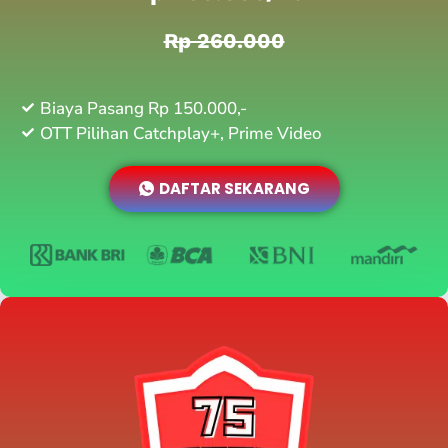
Rp 260.000
Biaya Pasang Rp 150.000,-
OTT Pilihan Catchplay+, Prime Video
DAFTAR SEKARANG