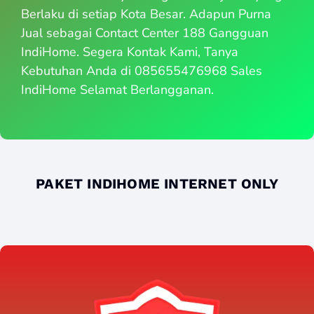
Berlaku di setiap Kota Besar. Adapun Purna
Jual sebagai Contact Center 188 Gangguan
IndiHome. Segera Kontak Kami, Tanya
Kebutuhan Anda di 085655476968 Sales
IndiHome Selamat Berlangganan.
PAKET INDIHOME INTERNET ONLY