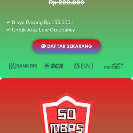
Rp 220.000
Biaya Pasang Rp 150.000,-
Untuk Area Low Occupancy
DAFTAR SEKARANG