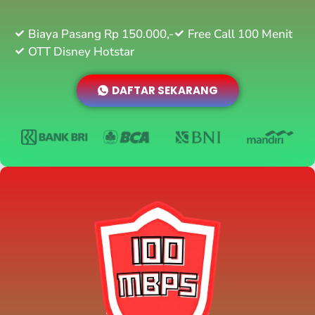
Biaya Pasang Rp 150.000,-
Free Call 100 Menit
OTT Disney Hotstar
DAFTAR SEKARANG