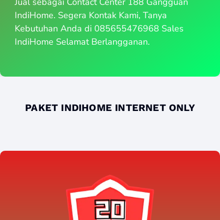
Jual sebagai Contact Center 188 Gangguan
IndiHome. Segera Kontak Kami, Tanya
Kebutuhan Anda di 085655476968 Sales
IndiHome Selamat Berlangganan.
PAKET INDIHOME INTERNET ONLY