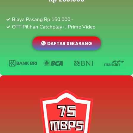
Biaya Pasang Rp 150.000,-
OTT Pilihan Catchplay+, Prime Video
DAFTAR SEKARANG