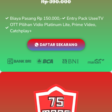
Rp 390.000
Biaya Pasang Rp 150.000,-
Entry Pack UseeTV
OTT Pilihan Vidio Platinum Lite, Prime Video,
Catchplay+
DAFTAR SEKARANG