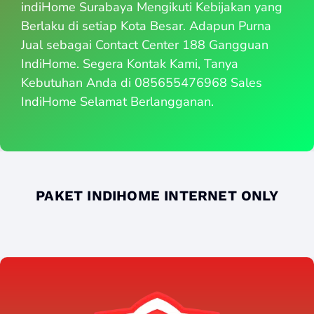
indiHome Surabaya Mengikuti Kebijakan yang
Berlaku di setiap Kota Besar. Adapun Purna
Jual sebagai Contact Center 188 Gangguan
IndiHome. Segera Kontak Kami, Tanya
Kebutuhan Anda di 085655476968 Sales
IndiHome Selamat Berlangganan.
PAKET INDIHOME INTERNET ONLY