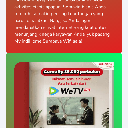
aktivitas bisnis apapun. Semakin bisnis Anda
tumbuh, semakin penting keuntungan yang
harus dihasilkan. Nah, jika Anda ingin
mendapatkan sinyal Internet yang kuat untuk
menunjang kinerja karyawan Anda, yuk pasang
My indiHome Surabaya Wifi saja!