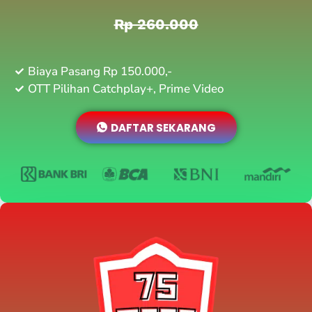
Rp 260.000
Biaya Pasang Rp 150.000,-
OTT Pilihan Catchplay+, Prime Video
DAFTAR SEKARANG