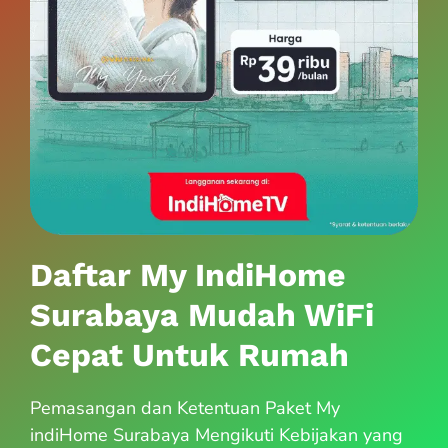
Daftar My IndiHome
Surabaya Mudah WiFi
Cepat Untuk Rumah
Pemasangan dan Ketentuan Paket My
indiHome Surabaya Mengikuti Kebijakan yang