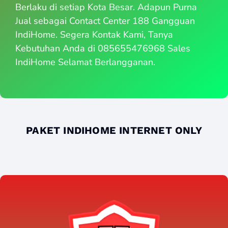
Berlaku di setiap Kota Besar. Adapun Purna
Jual sebagai Contact Center 188 Gangguan
IndiHome. Segera Kontak Kami, Tanya
Kebutuhan Anda di 085655476968 Sales
IndiHome Selamat Berlangganan.
PAKET INDIHOME INTERNET ONLY