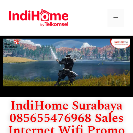
IndiHome Surabaya
085655476968 Sales
Internet Wifi Promo