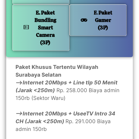
E. Paket
F. Paket
Bundling
Gamer
Smart
(3P)
Camera
(3P)
Paket Khusus Tertentu Wilayah
Surabaya Selatan
—>
Internet 20Mbps + Line tlp 50 Menit
(Jarak <250m)
Rp. 258.000 Biaya admin
150rb (Sektor Waru)
—>Internet 20Mbps + UseeTV Intro 34
CH (Jarak <250m)
Rp. 291.000 Biaya
admin 150rb