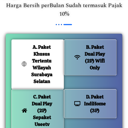
Harga Bersih perBulan Sudah termasuk Pajak
10%
A. Paket
B. Paket
Khusus
Dual Play
Tertentu
(2P) Wifi
Wilayah
Only
Surabaya
Selatan
C. Paket
D. Paket
Dual Play
IndiHome
(2P)
(3P)
Sepaket
Useetv