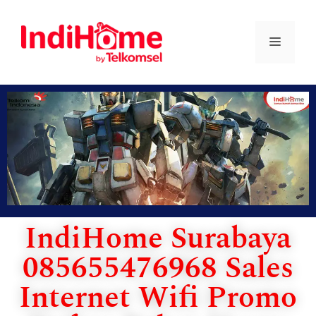
IndiHome Surabaya
085655476968 Sales
Internet Wifi Promo