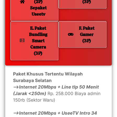
(2P)
(3P)
Sepaket
Useetv
E. Paket
F. Paket
Bundling
Gamer
Smart
(3P)
Camera
(3P)
Paket Khusus Tertentu Wilayah
Surabaya Selatan
—>
Internet 20Mbps + Line tlp 50 Menit
(Jarak <250m)
Rp. 258.000 Biaya admin
150rb (Sektor Waru)
—>Internet 20Mbps + UseeTV Intro 34