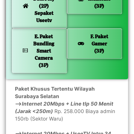
(2P)
(3P)
Sepaket
Useetv
E. Paket
F. Paket
Bundling
Gamer
Smart
(3P)
Camera
(3P)
Paket Khusus Tertentu Wilayah
Surabaya Selatan
—>
Internet 20Mbps + Line tlp 50 Menit
(Jarak <250m)
Rp. 258.000 Biaya admin
150rb (Sektor Waru)
—>Internet 20Mbps + UseeTV Intro 34