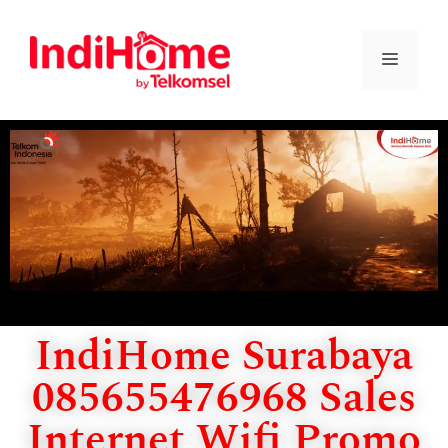
IndiHome Surabaya
085655476968 Sales
Internet Wifi Promo