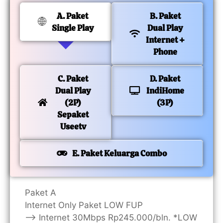
A. Paket
B. Paket
Single Play
Dual Play
Internet +
Phone
C. Paket
D. Paket
Dual Play
IndiHome
(2P)
(3P)
Sepaket
Useetv
E. Paket Keluarga Combo
Paket A
Internet Only Paket LOW FUP
—> Internet 30Mbps Rp245.000/bln. *LOW