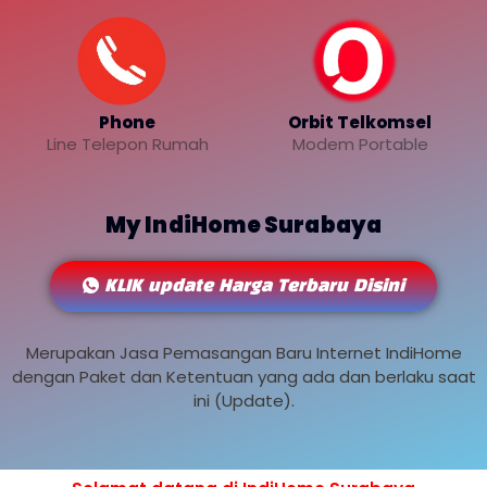
Phone
Orbit Telkomsel
Line Telepon Rumah
Modem Portable
My IndiHome Surabaya
KLIK update Harga Terbaru Disini
Merupakan Jasa Pemasangan Baru Internet IndiHome
dengan Paket dan Ketentuan yang ada dan berlaku saat
ini (Update).