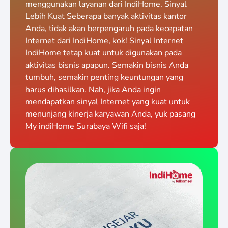
menggunakan layanan dari IndiHome. Sinyal
Lebih Kuat Seberapa banyak aktivitas kantor
Anda, tidak akan berpengaruh pada kecepatan
Internet dari IndiHome, kok! Sinyal Internet
IndiHome tetap kuat untuk digunakan pada
aktivitas bisnis apapun. Semakin bisnis Anda
tumbuh, semakin penting keuntungan yang
harus dihasilkan. Nah, jika Anda ingin
mendapatkan sinyal Internet yang kuat untuk
menunjang kinerja karyawan Anda, yuk pasang
My indiHome Surabaya Wifi saja!