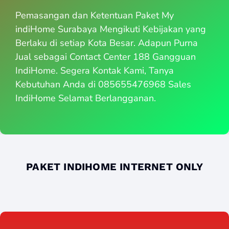
Pemasangan dan Ketentuan Paket My
indiHome Surabaya Mengikuti Kebijakan yang
Berlaku di setiap Kota Besar. Adapun Purna
Jual sebagai Contact Center 188 Gangguan
IndiHome. Segera Kontak Kami, Tanya
Kebutuhan Anda di 085655476968 Sales
IndiHome Selamat Berlangganan.
PAKET INDIHOME INTERNET ONLY