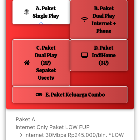
A. Paket
B. Paket
Single Play
Dual Play
Internet +
Phone
C. Paket
D. Paket
Dual Play
IndiHome
(2P)
(3P)
Sepaket
Useetv
E. Paket Keluarga Combo
Paket A
Internet Only Paket LOW FUP
—> Internet 30Mbps Rp245.000/bln. *LOW