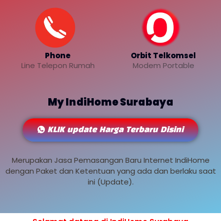
Phone
Orbit Telkomsel
Line Telepon Rumah
Modem Portable
My IndiHome Surabaya
KLIK update Harga Terbaru Disini
Merupakan Jasa Pemasangan Baru Internet IndiHome
dengan Paket dan Ketentuan yang ada dan berlaku saat
ini (Update).